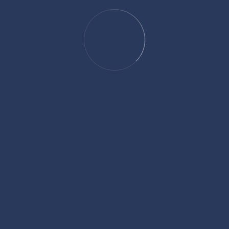
Auditoría Energética. Real Decreto 56/2016.
SABER MÁS
Seguridad de la
información.